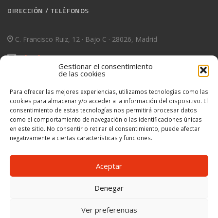
DIRECCIÓN / TELÉFONOS
C. Francisco Ruiz, 12 · Bajo C · 28026, Madrid
info@fuensatrans.es
Gestionar el consentimiento
de las cookies
T. 630980257/56
Para ofrecer las mejores experiencias, utilizamos tecnologías como las
cookies para almacenar y/o acceder a la información del dispositivo. El
INFORMACIÓN LEGAL
consentimiento de estas tecnologías nos permitirá procesar datos
como el comportamiento de navegación o las identificaciones únicas
en este sitio. No consentir o retirar el consentimiento, puede afectar
Política de Privacidad
negativamente a ciertas características y funciones.
Política de cookies (UE)
Aceptar
Denegar
This work is licensed under a
Creative Commons Attribution-
NonCommercial-ShareAlike 4.0 International License
© Copyright
Ver preferencias
Fuensatrans, S.L · Diseño y Programación
oncediez Central de