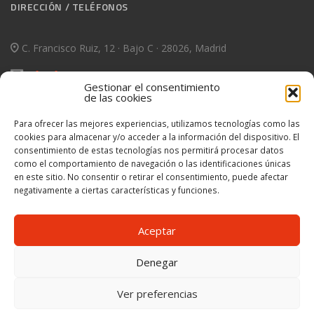
DIRECCIÓN / TELÉFONOS
C. Francisco Ruiz, 12 · Bajo C · 28026, Madrid
info@fuensatrans.es
Gestionar el consentimiento
de las cookies
T. 630980257/56
Para ofrecer las mejores experiencias, utilizamos tecnologías como las
cookies para almacenar y/o acceder a la información del dispositivo. El
INFORMACIÓN LEGAL
consentimiento de estas tecnologías nos permitirá procesar datos
como el comportamiento de navegación o las identificaciones únicas
en este sitio. No consentir o retirar el consentimiento, puede afectar
Política de Privacidad
negativamente a ciertas características y funciones.
Política de cookies (UE)
Aceptar
Denegar
This work is licensed under a
Creative Commons Attribution-
NonCommercial-ShareAlike 4.0 International License
© Copyright
Ver preferencias
Fuensatrans, S.L · Diseño y Programación
oncediez Central de
Diseño